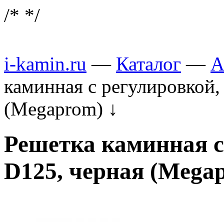
/*
*/
i-kamin.ru
—
Каталог
—
А
каминная с регулировкой,
(Megaprom)
↓
Решетка каминная с
D125, черная (Mega