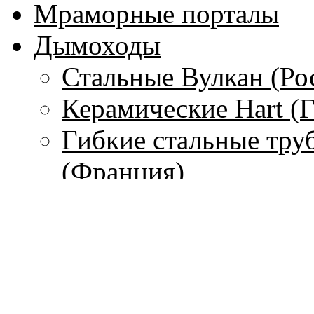
Мраморные порталы
Дымоходы
Стальные Вулкан (Ро
Керамические Hart (
Гибкие стальные тру
(Франция)
Одностенные дымохо
Чугунные дымоходы 
Печи
С водяным контуром