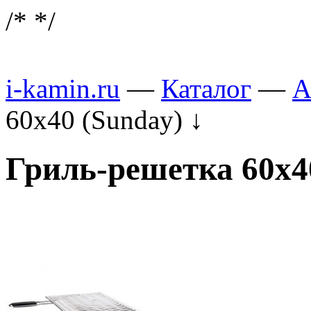
/*
*/
i-kamin.ru
—
Каталог
—
А
60х40 (Sunday)
↓
Гриль-решетка 60х4