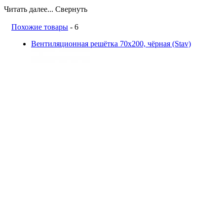
Читать далее...
Свернуть
Похожие товары
- 6
Вентиляционная решётка 70х200, чёрная (Stav)
сравнить
STAV (Россия-Швейцария)
3 509 руб.
Купить
Решетка каминная, 512.18.71MG (Dixneuf)