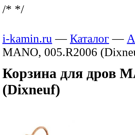
/*
*/
i-kamin.ru
—
Каталог
—
А
MANO, 005.R2006 (Dixne
Корзина для дров M
(Dixneuf)