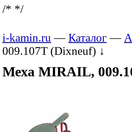
/*
*/
i-kamin.ru
—
Каталог
—
А
009.107T (Dixneuf)
↓
Меха MIRAIL, 009.10