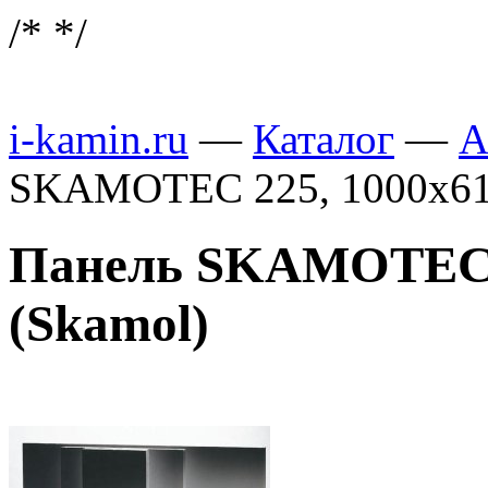
/*
*/
i-kamin.ru
—
Каталог
—
А
SKAMOTEC 225, 1000х61
Панель SKAMOTEC 2
(Skamol)