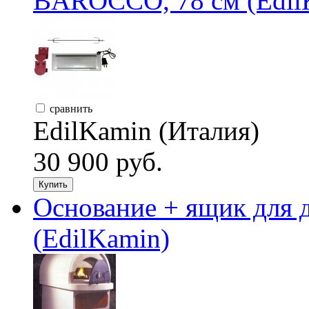
BAROCCO, 78 см (Edil
сравнить
EdilKamin (Италия)
30 900 руб.
Купить
Основание + ящик дл
(EdilKamin)