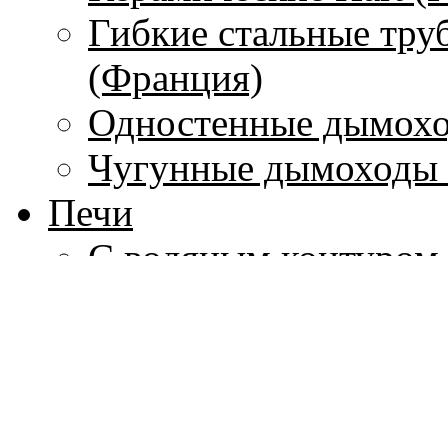
Гибкие стальные тру
(Франция)
Одностенные дымохо
Чугунные дымоходы 
Печи
С водяным контуром
Без водяного контура
Печи-камины
Печи для бань
Дровяные