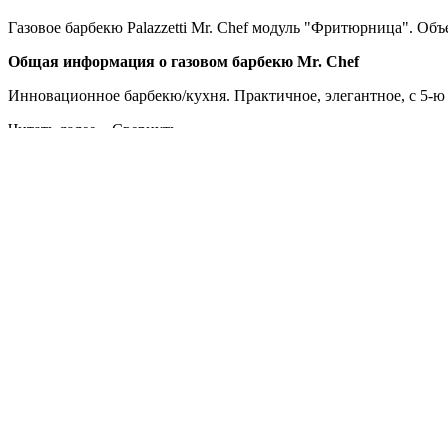
Газовое барбекю Palazzetti Mr. Chef модуль "Фритюрница". Объе
Общая информация о газовом барбекю Mr. Chef
Инновационное барбекю/кухня. Практичное, элегантное, с 5-
Читать далее...
Свернуть
Дымоходы
Рассчитать стоимость дымохода
Керамические Hart (Германия)
Стальные дымоходы Вулкан (Россия)