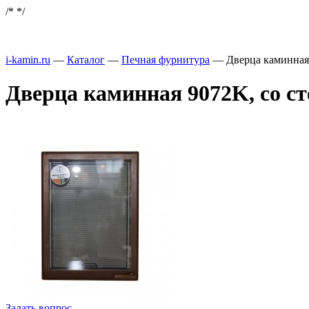
/*
*/
i-kamin.ru
—
Каталог
—
Печная фурнитура
—
Дверца каминная 
Дверца каминная 9072K, со ст
Задать вопрос