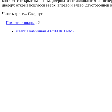
контакт с открытым огнем, дверцы изготавливаются из огн
дверцу: открывающуюся вверх, вправо и влево, двусторонней
Читать далее...
Свернуть
Похожие товары
- 2
Дверца каминная 9074FHK (Aito)
сравнить
Aito (Финляндия)
101 200 руб.
Купить
Дверца печи для выпечки 9206U (Aito)