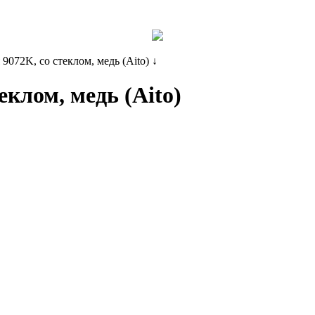
Вы действительно желаете очис
Вы действительно хотите удали
Товар добавлен в ко
9072K, со стеклом, медь (Aito)
↓
корзины?
Да, желаю
еклом, медь (Aito)
Да, хочу