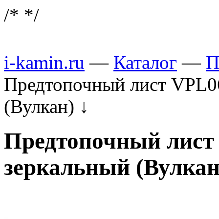
/*
*/
i-kamin.ru
—
Каталог
—
П
Предтопочный лист VPL06
(Вулкан)
↓
Предтопочный лист 
зеркальный (Вулкан