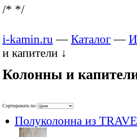
/*
*/
i-kamin.ru
—
Каталог
—
И
и капители
↓
Колонны и капител
Сортировать по
Полуколонна из TRAV