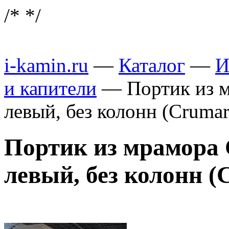
/*
*/
i-kamin.ru
—
Каталог
—
И
и капители
—
Портик из
левый, без колонн (Cruma
Портик из мрамор
левый, без колонн (