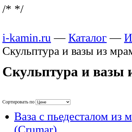
/*
*/
i-kamin.ru
—
Каталог
—
И
Скульптура и вазы из мр
Скульптура и вазы 
Сортировать по
Ваза с пьедесталом и
(Crumar)