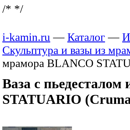
/*
*/
i-kamin.ru
—
Каталог
—
И
Скульптура и вазы из мра
мрамора BLANCO STATU
Ваза с пьедестало
STATUARIO (Cruma