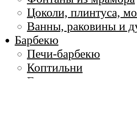
Цоколи, плинтуса, м
Ванны, раковины и 
Барбекю
Печи-барбекю
Коптильни
Грили
Печи для пиццы
Печь для сада
Аксессуары для барб
Печная фурнитура