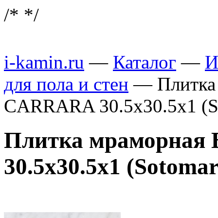
/*
*/
i-kamin.ru
—
Каталог
—
И
для пола и стен
—
Плитк
CARRARA 30.5x30.5x1 (S
Плитка мраморна
30.5x30.5x1 (Sotomar