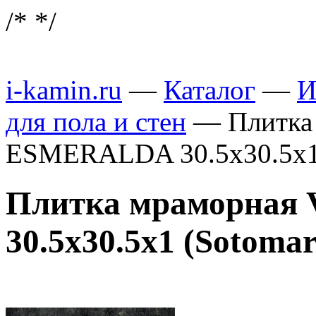
/*
*/
i-kamin.ru
—
Каталог
—
И
для пола и стен
—
Плитка
ESMERALDA 30.5х30.5х1
Плитка мраморна
30.5х30.5х1 (Sotomar