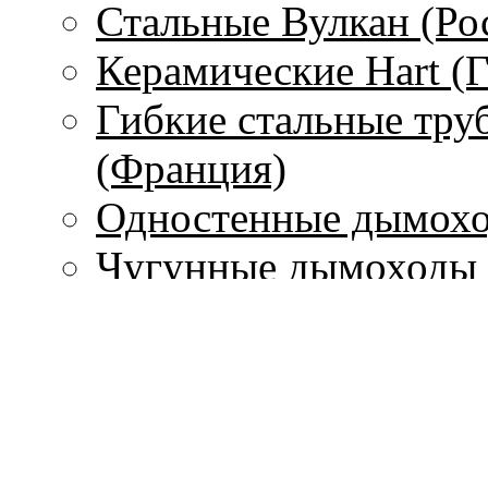
Стальные Вулкан (Ро
Керамические Hart (
Гибкие стальные тру
(Франция)
Одностенные дымохо
Чугунные дымоходы 
Печи
С водяным контуром
Без водяного контура
Печи-камины