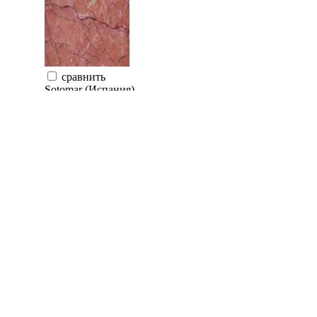
сравнить
Sotomar (Испания)
700 руб.
Купить
Плитка мраморная VERDE ESMERALDA 30.5х30.5х1 (S
сравнить
Sotomar (Испания)
800 руб.
Купить
Плитка мраморная EMPERADOR DARK 30.5x30.5x1 (S