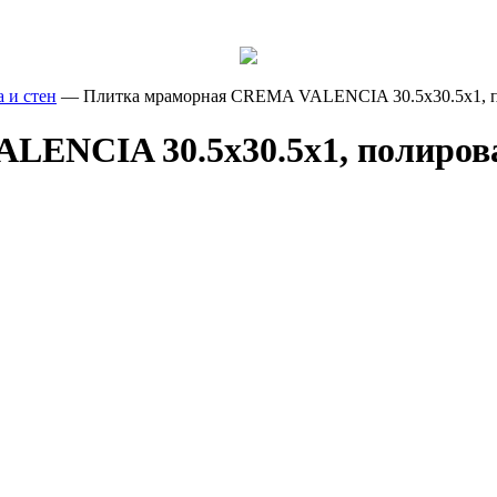
Вы действительно желаете очис
Вы действительно хотите удали
Товар добавлен в ко
 и стен
—
Плитка мраморная CREMA VALENCIA 30.5x30.5x1, по
корзины?
Да, желаю
ENCIA 30.5x30.5x1, полирован
Да, хочу