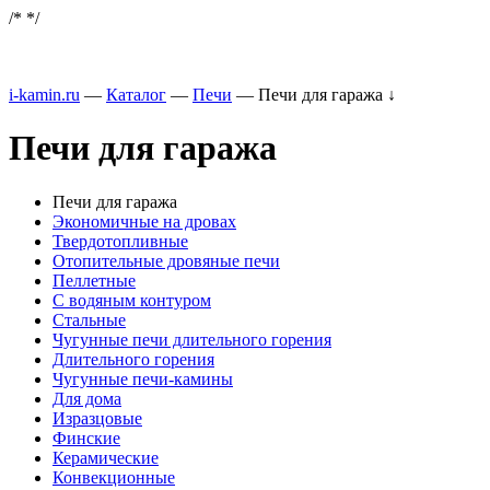
/*
*/
i-kamin.ru
—
Каталог
—
Печи
—
Печи для гаража
↓
Печи для гаража
Печи для гаража
Экономичные на дровах
Твердотопливные
Отопительные дровяные печи
Пеллетные
С водяным контуром
Стальные
Чугунные печи длительного горения
Длительного горения
Чугунные печи-камины
Для дома
Изразцовые
Финские
Керамические
Конвекционные