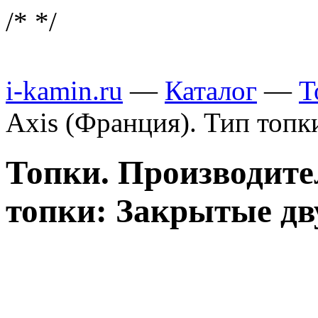
/*
*/
i-kamin.ru
—
Каталог
—
Т
Axis (Франция). Тип топ
Топки. Производите
топки: Закрытые дв