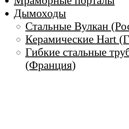
Мраморные порталы
Дымоходы
Стальные Вулкан (Ро
Керамические Hart (
Гибкие стальные тру
(Франция)
Одностенные дымохо
Чугунные дымоходы 
Печи
С водяным контуром