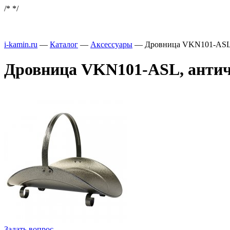
/*
*/
i-kamin.ru
—
Каталог
—
Аксессуары
—
Дровница VKN101-ASL,
Дровница VKN101-ASL, античн
Задать вопрос