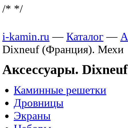
/*
*/
i-kamin.ru
—
Каталог
—
А
Dixneuf (Франция). Мехи
Аксессуары. Dixneu
Каминные решетки
Дровницы
Экраны