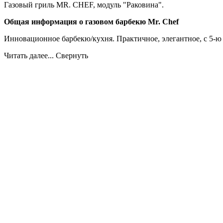
Газовый гриль MR. CHEF, модуль "Раковина".
Общая информация о газовом барбекю Mr. Chef
Инновационное барбекю/кухня. Практичное, элегантное, с 5-
Читать далее...
Свернуть
Похожие товары
- 1
Газовый гриль MR. CHEF, модуль "Фритюрница" (Palazz
сравнить
Palazzetti (Италия)
105 100 руб.
Купить