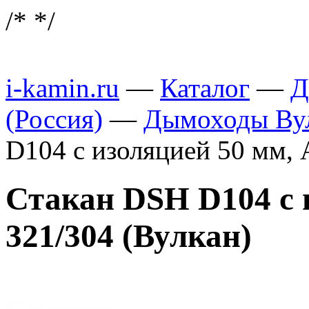
/*
*/
i-kamin.ru
—
Каталог
—
Д
(Россия)
—
Дымоходы Вул
D104 с изоляцией 50 мм, 
Стакан DSH D104 с 
321/304 (Вулкан)