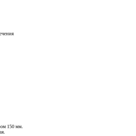
ечения
ром 150 мм.
ая.