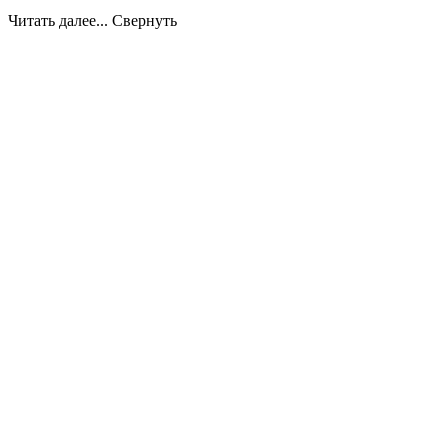
Читать далее...
Свернуть
Дымоходы
Рассчитать стоимость дымохода
Керамические Hart (Германия)
Стальные дымоходы Вулкан (Россия)
Каталог
Камины
Пристенные (фронтальные)