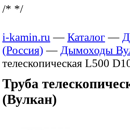
/*
*/
i-kamin.ru
—
Каталог
—
Д
(Россия)
—
Дымоходы Вул
телескопическая L500 D10
Труба телескопическ
(Вулкан)