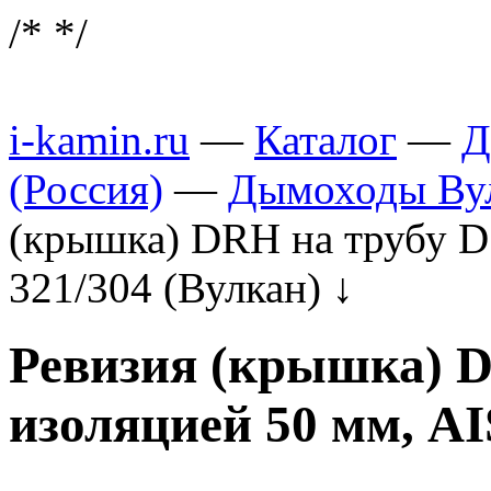
/*
*/
i-kamin.ru
—
Каталог
—
Д
(Россия)
—
Дымоходы Вул
(крышка) DRH на трубу D1
321/304 (Вулкан)
↓
Ревизия (крышка) D
изоляцией 50 мм, AI