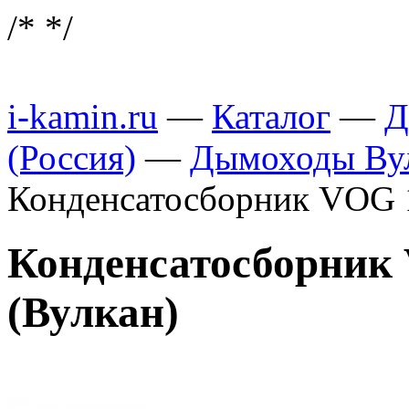
/*
*/
i-kamin.ru
—
Каталог
—
Д
(Россия)
—
Дымоходы Вул
Конденсатосборник VOG 1
Конденсатосборник 
(Вулкан)