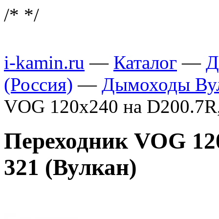
/*
*/
i-kamin.ru
—
Каталог
—
Д
(Россия)
—
Дымоходы Вул
VOG 120х240 на D200.7R,
Переходник VOG 120
321 (Вулкан)