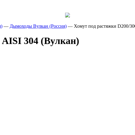
Вы действительно желаете очис
Вы действительно хотите удали
Товар добавлен в ко
я)
—
Дымоходы Вулкан (Россия)
—
Хомут под растяжки D200/300
корзины?
Да, желаю
 AISI 304 (Вулкан)
Да, хочу