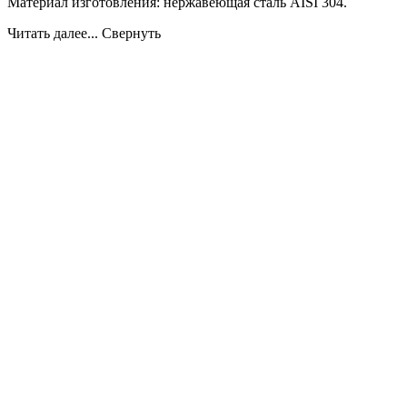
Материал изготовления: нержавеющая сталь AISI 304.
Читать далее...
Свернуть
Дымоходы
Рассчитать стоимость дымохода
Керамические Hart (Германия)
Стальные дымоходы Вулкан (Россия)
Каталог
Камины
Пристенные (фронтальные)