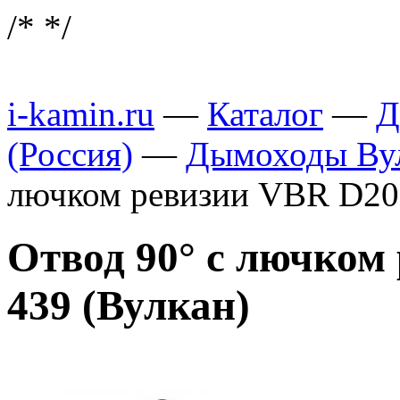
/*
*/
i-kamin.ru
—
Каталог
—
Д
(Россия)
—
Дымоходы Вул
лючком ревизии VBR D200
Отвод 90° с лючком
439 (Вулкан)